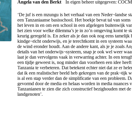
Angela van den Berkt
In eigen beheer uitgegeven: COC
‘De juf is een mzungu is het verhaal van een Neder¬landse st
een Tanzaniaanse basisschool. Het boekje bevat tal van soms
het leven in en om een school in een afgelegen buitenwijk va
het zien voor welke dilemma’s je in zo’n omgeving komt te st
keurig geregeld is. En zeker als je dan ook nog eens tamelijk
kindge¬richt onderwijs, en je terechtkomt in een systeem waa
de wind eronder houdt. Aan de andere kant, als je je zoals An
details van het onderwijs¬systeem, snap je ook wel weer waar
laat je dan vervolgens vaak in verwarring achter. In een terugb
een tijdje geweest is, nog minder dan voorheen een idee hee
Tanzania te verbeteren. Dat betekent echter niet dat ze er hel
dat ik een realistischer beeld heb gekregen van de prak¬tijk 
is al een stap verder dan de simplificatie van een probleem. 
gevormd door de media en helaas worden in media nuances va
Tanzanianen te zien die zich constructief bezighouden met d
landgenoten’.