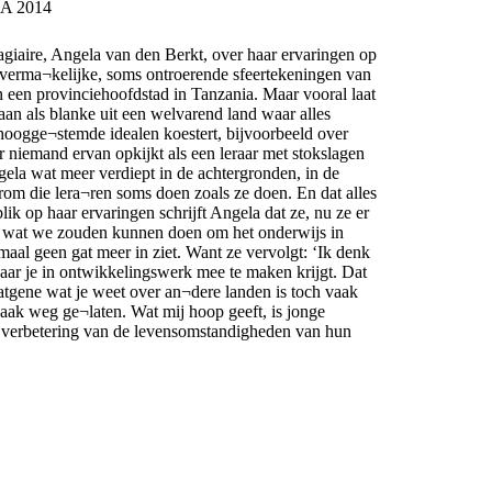
MA 2014
agiaire, Angela van den Berkt, over haar ervaringen op
 verma¬kelijke, soms ontroerende sfeertekeningen van
n een provinciehoofdstad in Tanzania. Maar vooral laat
aan als blanke uit een welvarend land waar alles
 hoogge¬stemde idealen koestert, bijvoorbeeld over
r niemand ervan opkijkt als een leraar met stokslagen
gela wat meer verdiept in de achtergronden, in de
om die lera¬ren soms doen zoals ze doen. En dat alles
lik op haar ervaringen schrijft Angela dat ze, nu ze er
ft wat we zouden kunnen doen om het onderwijs in
emaal geen gat meer in ziet. Want ze vervolgt: ‘Ik denk
waar je in ontwikkelingswerk mee te maken krijgt. Dat
Datgene wat je weet over an¬dere landen is toch vaak
ak weg ge¬laten. Wat mij hoop geeft, is jonge
e verbetering van de levensomstandigheden van hun