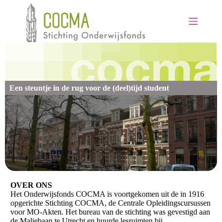
G
a
n
a
a
r
d
e
i
Een steuntje in de rug voor de (deel)tijd student
n
h
o
u
d
OVER ONS
Het Onderwijsfonds COCMA is voortgekomen uit de in 1916
opgerichte Stichting COCMA, de Centrale Opleidingscursussen
voor MO-Akten. Het bureau van de stichting was gevestigd aan
de Maliebaan te Utrecht en huurde lesruimten bij