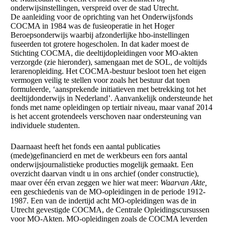
onderwijsinstellingen, verspreid over de stad Utrecht.
De aanleiding voor de oprichting van het Onderwijsfonds
COCMA in 1984 was de fusieoperatie in het Hoger
Beroepsonderwijs waarbij afzonderlijke hbo-instellingen
fuseerden tot grotere hogescholen. In dat kader moest de
Stichting COCMA, die deeltijdopleidingen voor MO-akten
verzorgde (zie hieronder), samengaan met de SOL, de voltijds
lerarenopleiding. Het COCMA-bestuur besloot toen het eigen
vermogen veilig te stellen voor zoals het bestuur dat toen
formuleerde, ‘aansprekende initiatieven met betrekking tot het
deeltijdonderwijs in Nederland’. Aanvankelijk ondersteunde het
fonds met name opleidingen op tertiair niveau, maar vanaf 2014
is het accent grotendeels verschoven naar ondersteuning van
individuele studenten.
Daarnaast heeft het fonds een aantal publicaties
(mede)gefinancierd en met de werkbeurs een fors aantal
onderwijsjournalistieke producties mogelijk gemaakt. Een
overzicht daarvan vindt u in ons archief (onder constructie),
maar over één ervan zeggen we hier wat meer:
Waarvan Akte,
een geschiedenis van de MO-opleidingen in de periode 1912-
1987. Een van de indertijd acht MO-opleidingen was de in
Utrecht gevestigde COCMA, de Centrale Opleidingscursussen
voor MO-Akten. MO-opleidingen zoals de COCMA leverden